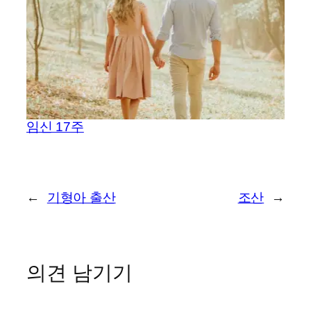
임신 17주
←
기형아 출산
조산
→
의견 남기기