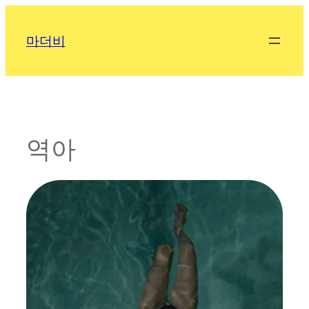
콘
텐
마더비
츠
로
바
로
가
기
역아