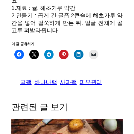
요.
1.재료 : 귤, 해초가루 약간
2.만들기 : 곱게 간 귤즙 2큰술에 해초가루 약
간을 넣어 걸쭉하게 만든 뒤, 얼굴 전체에 골
고루 펴발라줍니다.
이 글 공유하기:
귤팩
바나나팩
사과팩
피부관리
관련된 글 보기