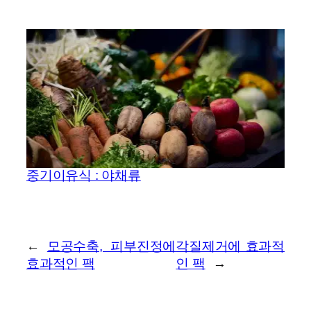
중기이유식 : 야채류
←
모공수축, 피부진정에
각질제거에 효과적
효과적인 팩
인 팩
→