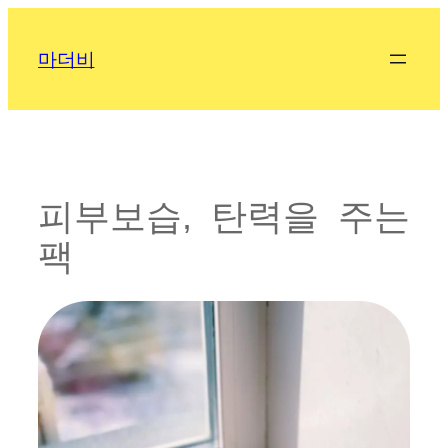
콘
텐
마더비
츠
로
바
로
가
기
피부보습, 탄력을 주는
팩