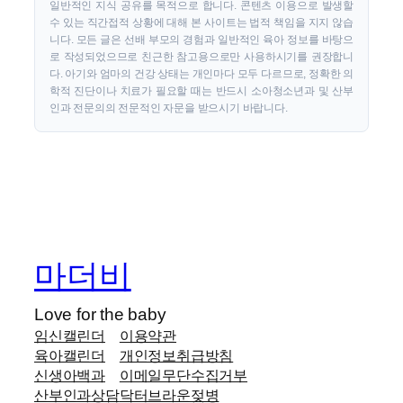
일반적인 지식 공유를 목적으로 합니다. 콘텐츠 이용으로 발생할
수 있는 직간접적 상황에 대해 본 사이트는 법적 책임을 지지 않습
니다. 모든 글은 선배 부모의 경험과 일반적인 육아 정보를 바탕으
로 작성되었으므로 친근한 참고용으로만 사용하시기를 권장합니
다. 아기와 엄마의 건강 상태는 개인마다 모두 다르므로, 정확한 의
학적 진단이나 치료가 필요할 때는 반드시 소아청소년과 및 산부
인과 전문의의 전문적인 자문을 받으시기 바랍니다.
마더비
Love for the baby
임신캘린더
이용약관
육아캘린더
개인정보취급방침
신생아백과
이메일무단수집거부
산부인과상담
닥터브라운젖병