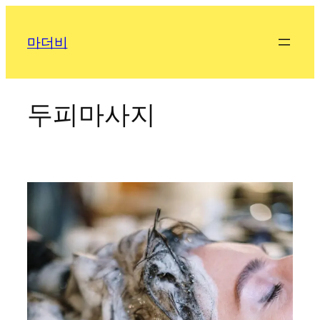
콘
텐
마더비
츠
로
바
로
두피마사지
가
기