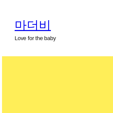
마더비
Love for the baby
검
색