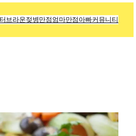
터브라운젖병
만점엄마
만점아빠
커뮤니티