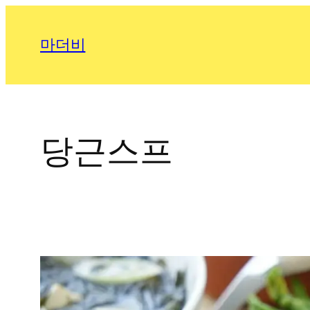
콘
텐
마더비
츠
로
바
로
가
당근스프
기