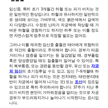
임신중, 특히 초기 3개월간 하혈 또는 피가 비치는 것
은 일반적인 현상입니다. 하혈과 유사하지만 일반적으
로 생리때 보다는 가벼우며, 색도 붉은색에서 갈색까
지 다양합니다. 수정된 난자가 자궁벽에 착상할 때 가
벼운 하혈을 경험하기도 하지만 하루 또는 이틀 정도
면 자연스럽게 멈추므로 걱정할 필요는 없어요.
그러나 이를 제외한 임신중 출혈은 태아에게 위험하므
로 약간의 출혈이라도 주의해야 합니다. 경부가 따끔
거리거나 염증을 일으키는 등 질감염일 때, 경부폴립
혹은 양성종양일 때도 질출혈이 일어날 수 있어요. 특
히 복부통증, 또는 경련을 동반할 경우, 유산 또는
자궁
외 임신
의 초기징후일 수도 있고, 임신 7~9개월때 하
혈을 하거나 피가 비치는 것은 전치태반, 태반분리(태
반이 자궁에서 떨어져 나가는 것) 또는
조산
의 징조일
수 있으므로 특히 주의하셔야 합니다. 37주가 지난 후
피가 비치면 분만이 가까워졌음을 알리는 것으로 자궁
경부가 부드러워지거나 늘어나기 시작한다는 표시입
니다.