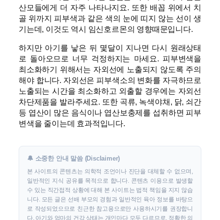
산모들에게 더 자주 나타나지요. 또한 배꼽 위에서 치
골 위까지 피부색과 같은 색의 눈에 띠지 않는 선이 생
기는데, 이것도 역시 임신호르몬의 영향때문입니다.
하지만 아기를 낳은 뒤 몇달이 지나면 다시 원래상태
로 돌아오므로 너무 걱정하지는 마세요. 피부변색을
최소화하기 위해서는 자외선에 노출되지 않도록 주의
해야 합니다. 자외선은 피부색소의 변화를 자극하므로
노출되는 시간을 최소화하고 외출할 경우에는 자외선
차단제품을 발라주세요. 또한 곡류, 녹색야채, 닭, 쇠간
등 엽산이 많은 음식이나 엽산보충제를 섭취하면 피부
변색을 줄이는데 효과적입니다.
🔔 소중한 안내 말씀 (Disclaimer)
본 사이트의 콘텐츠는 의학적 조언이나 진단을 대체할 수 없으며,
일반적인 지식 공유를 목적으로 합니다. 콘텐츠 이용으로 발생할
수 있는 직간접적 상황에 대해 본 사이트는 법적 책임을 지지 않습
니다. 모든 글은 선배 부모의 경험과 일반적인 육아 정보를 바탕으
로 작성되었으므로 친근한 참고용으로만 사용하시기를 권장합니
다. 아기와 엄마의 건강 상태는 개인마다 모두 다르므로, 정확한 의