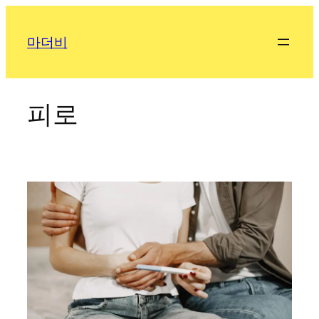
콘
텐
마더비
츠
로
바
로
피로
가
기