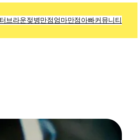
터브라운젖병
만점엄마
만점아빠
커뮤니티