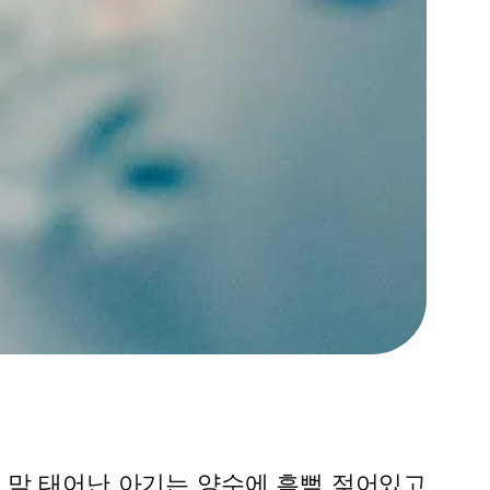
 막 태어난 아기는 양수에 흠뻑 젖어있고