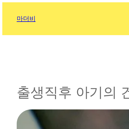
콘
텐
마더비
츠
로
바
로
가
기
출생직후 아기의 