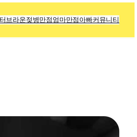
터브라운젖병
만점엄마
만점아빠
커뮤니티