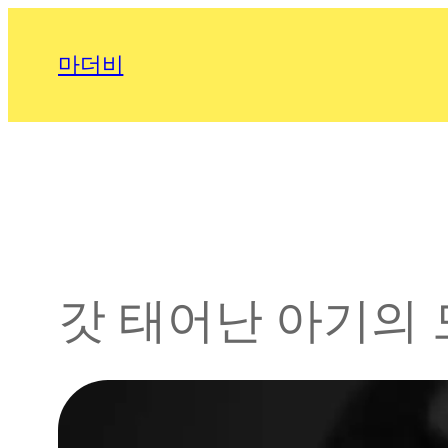
콘
텐
마더비
츠
로
바
로
가
기
갓 태어난 아기의